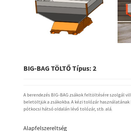
BIG-BAG TÖLTŐ Típus: 2
A berendezés BIG-BAG zsákok feltöltésére szolgál vill
beletöltjük a zsákokba. A kézi tolózár használatának
pótkocsi hátsó oldalán lévő tolózár, stb. alá.
Alapfelszereltség