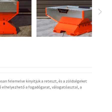
san felemelve kinyitjuk a reteszt, és a zöldségeket
ő elhelyezhető a fogadógarat, válogatóasztal, a