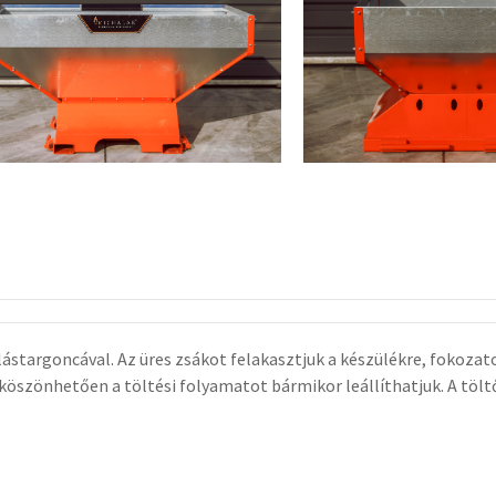
ástargoncával. Az üres zsákot felakasztjuk a készülékre, fokozato
 köszönhetően a töltési folyamatot bármikor leállíthatjuk. A tölt