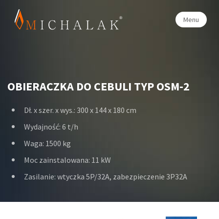
Menu
OBIERACZKA DO CEBULI TYP OSM-2
Dł. x szer. x wys.: 300 x 144 x 180 cm
Wydajność: 6 t/h
Waga: 1500 kg
Moc zainstalowana: 11 kW
Zasilanie: wtyczka 5P/32A, zabezpieczenie 3P32A