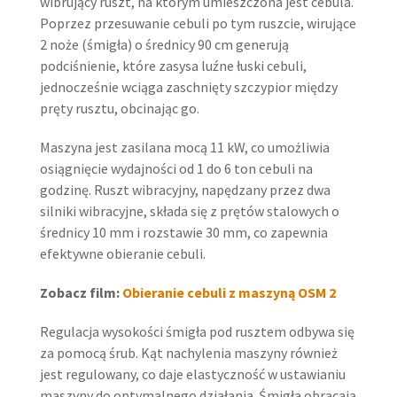
wibrujący ruszt, na którym umieszczona jest cebula.
Poprzez przesuwanie cebuli po tym ruszcie, wirujące
2 noże (śmigła) o średnicy 90 cm generują
podciśnienie, które zasysa luźne łuski cebuli,
jednocześnie wciąga zaschnięty szczypior między
pręty rusztu, obcinając go.
Maszyna jest zasilana mocą 11 kW, co umożliwia
osiągnięcie wydajności od 1 do 6 ton cebuli na
godzinę. Ruszt wibracyjny, napędzany przez dwa
silniki wibracyjne, składa się z prętów stalowych o
średnicy 10 mm i rozstawie 30 mm, co zapewnia
efektywne obieranie cebuli.
Zobacz film:
Obieranie cebuli z maszyną OSM 2
Regulacja wysokości śmigła pod rusztem odbywa się
za pomocą śrub. Kąt nachylenia maszyny również
jest regulowany, co daje elastyczność w ustawianiu
maszyny do optymalnego działania. Śmigła obracają