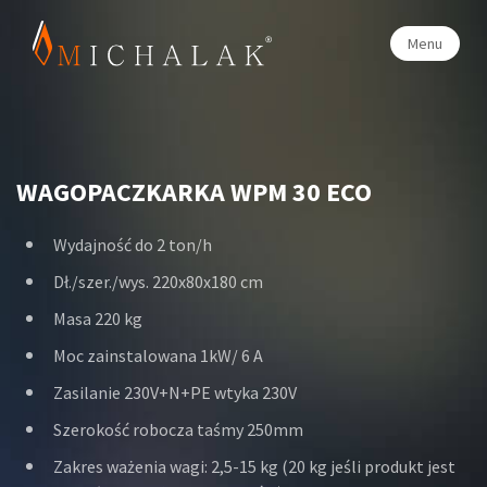
Menu
WAGOPACZKARKA
WPM 30 ECO
Wydajność do 2 ton/h
Dł./szer./wys. 220x80x180 cm
Masa 220 kg
Moc zainstalowana 1kW/ 6 A
Zasilanie 230V+N+PE wtyka 230V
Szerokość robocza taśmy 250mm
Zakres ważenia wagi: 2,5-15 kg (20 kg jeśli produkt jest