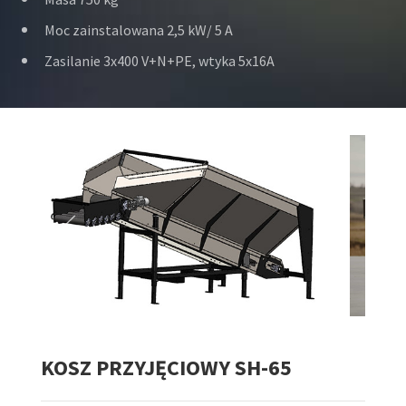
Moc zainstalowana 2,5 kW/ 5 A
Zasilanie 3x400 V+N+PE, wtyka 5x16A
KOSZ PRZYJĘCIOWY
SH-65